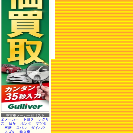
中古車メーカー別リスト
全メーカー
トヨタ
レクサ
ス
日産
ホンダ
マツダ
三菱
スバル
ダイハツ
スズキ
輸入車