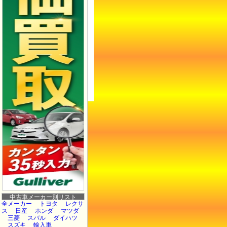
中古車メーカー別リスト
全メーカー
トヨタ
レクサ
ス
日産
ホンダ
マツダ
三菱
スバル
ダイハツ
スズキ
輸入車