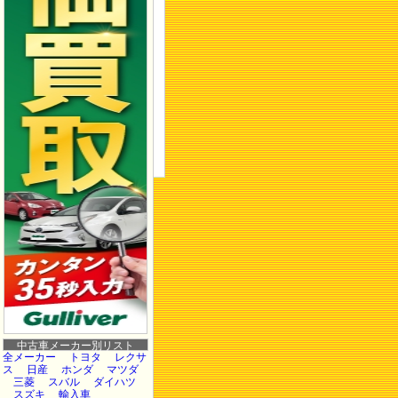
中古車メーカー別リスト
全メーカー
トヨタ
レクサ
ス
日産
ホンダ
マツダ
三菱
スバル
ダイハツ
スズキ
輸入車