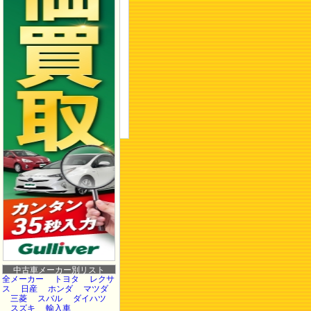
中古車メーカー別リスト
全メーカー
トヨタ
レクサ
ス
日産
ホンダ
マツダ
三菱
スバル
ダイハツ
スズキ
輸入車