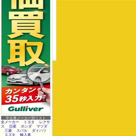
中古車メーカー別リスト
全メーカー
トヨタ
レクサ
ス
日産
ホンダ
マツダ
三菱
スバル
ダイハツ
スズキ
輸入車