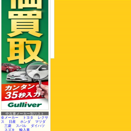
中古車メーカー別リスト
全メーカー
トヨタ
レクサ
ス
日産
ホンダ
マツダ
三菱
スバル
ダイハツ
スズキ
輸入車