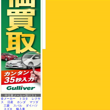
中古車メーカー別リスト
全メーカー
トヨタ
レクサ
ス
日産
ホンダ
マツダ
三菱
スバル
ダイハツ
スズキ
輸入車